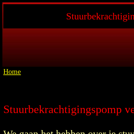
Stuurbekrachtigi
Home
Stuurbekrachtigingspomp v
We gaan het hebben over je stu