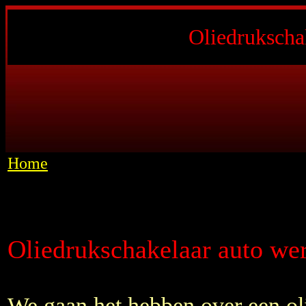
Oliedrukscha
Home
Oliedrukschakelaar auto we
We gaan het hebben over een ol