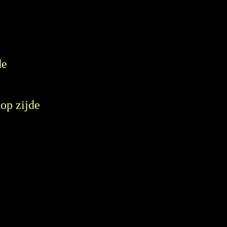
de
kop zijde