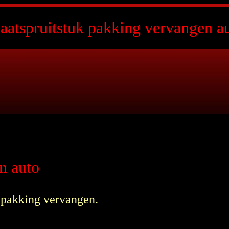
laatspruitstuk pakking vervangen a
n auto
k pakking vervangen.