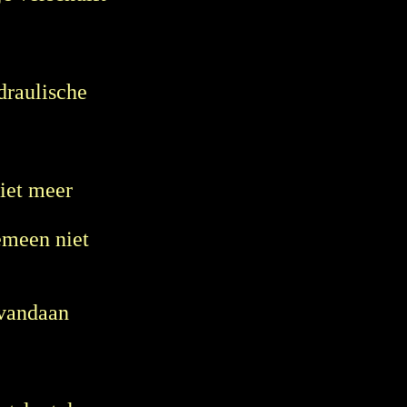
draulische
niet meer
gemeen niet
 vandaan