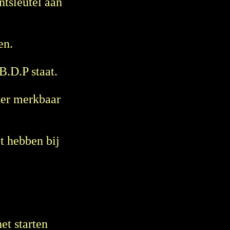
ntsleutel aan
en.
B.D.P staat.
ter merkbaar
et hebben bij
et starten