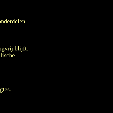
 onderdelen
vrij blijft.
ulische
gtes.