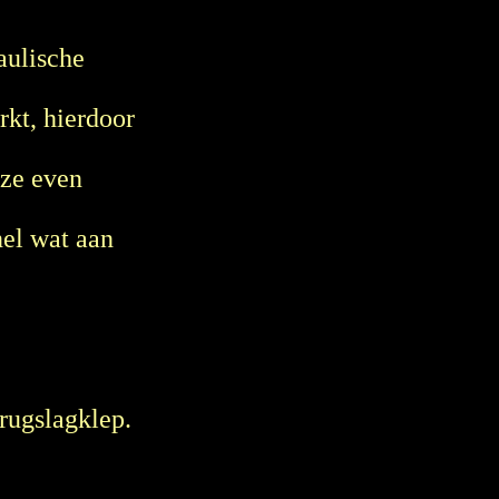
aulische
rkt, hierdoor
 ze even
nel wat aan
erugslagklep.