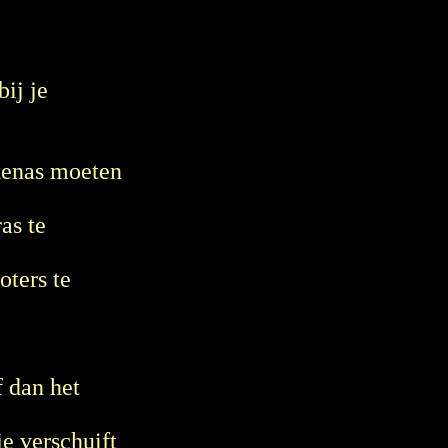
ij je
kkenas moeten
as te
oters te
f dan het
je verschuift