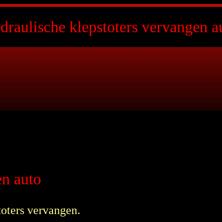
draulische klepstoters vervangen a
en auto
oters vervangen.