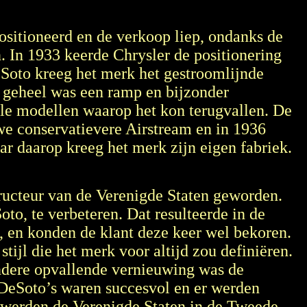
sitioneerd en de verkoop liep, ondanks de
 In 1933 keerde Chrysler de positionering
oto kreeg het merk het gestroomlijnde
t geheel was een ramp en bijzonder
nele modellen waarop het kon terugvallen. De
we conservatievere Airstream en in 1936
r daarop kreeg het merk zijn eigen fabriek.
ructeur van de Verenigde Staten geworden.
to, te verbeteren. Dat resulteerde in de
, en konden de klant deze keer wel bekoren.
jl die het merk voor altijd zou definiëren.
ndere opvallende vernieuwing was de
 DeSoto’s waren succesvol en er werden
werden de Verenigde Staten in de Tweede