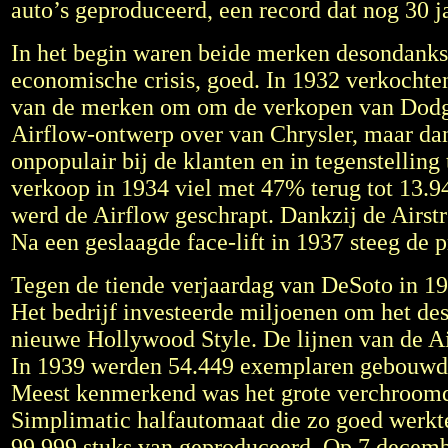
auto’s geproduceerd, een record dat nog 30 
In het begin waren beide merken desondanks
economische crisis, goed. In 1932 verkochte
van de merken om om de verkopen van Dodge
Airflow-ontwerp over van Chrysler, maar dan
onpopulair bij de klanten en in tegenstellin
verkoop in 1934 viel met 47% terug tot 13.9
werd de Airflow geschrapt. Dankzij de Airstr
Na een geslaagde face-lift in 1937 steeg de 
Tegen de tiende verjaardag van DeSoto in 19
Het bedrijf investeerde miljoenen om het des
nieuwe Hollywood Style. De lijnen van de Ai
In 1939 werden 54.449 exemplaren gebouwd. I
Meest kenmerkend was het grote verchroomde
Simplimatic halfautomaat die zo goed werkte
99.999 stuks van geproduceerd. Op 7 decem