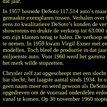
dat jaar.
In 1957 bouwde DeSoto 117.514 auto’s maar d
gemaakte exemplaren tussen. Verhalen over le
eens zo kwalitatieve DeSoto’s konden de ver
showrooms en drukte de verkoop tot 63.000 s
om zijn klanten terug te halen. De verkoop 
te nemen. In 1959 kwam Virgil Exner met een
modellen. Toch bleef de productie in dat jaa
miljoenste auto. Voor 1960 werd het gamma g
het merk wilde stopzetten.
Chrysler zelf zat opgescheept met een slech
bar slecht; het laagste aantal sinds 1934. In
geen naam meer en werd gewoon als DeSoto v
opgedreven om de voorraad onderdelen erdoor
vanaf te komen. Op 30 november 1960 stopte