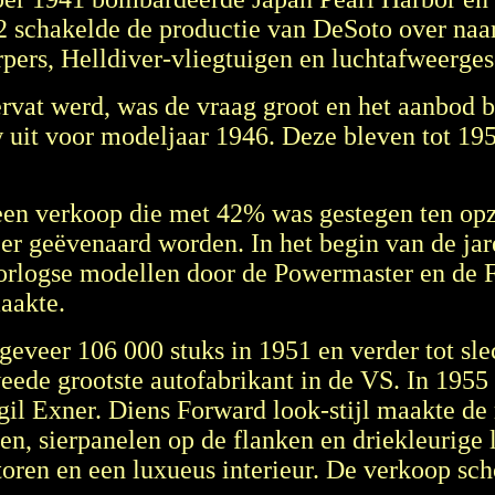
42 schakelde de productie van DeSoto over na
rs, Helldiver-vliegtuigen en luchtafweerges
vat werd, was de vraag groot en het aanbod b
 uit voor modeljaar 1946. Deze bleven tot 19
 een verkoop die met 42% was gestegen ten opz
er geëvenaard worden. In het begin van de ja
oorlogse modellen door de Powermaster en de 
aakte.
ngeveer 106 000 stuks in 1951 en verder tot sl
weede grootste autofabrikant in de VS. In 19
l Exner. Diens Forward look-stijl maakte de 
ken, sierpanelen op de flanken en driekleurige
toren en een luxueus interieur. De verkoop sc