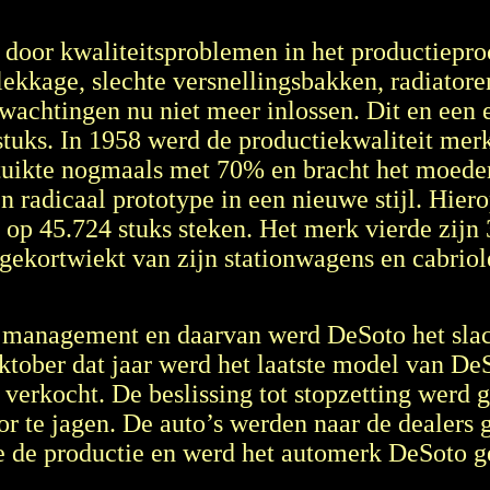
oor kwaliteitsproblemen in het productieproce
kkage, slechte versnellingsbakken, radiatoren
wachtingen nu niet meer inlossen. Dit en een 
tuks. In 1958 werd de productiekwaliteit merk
stuikte nogmaals met 70% en bracht het moeder
 radicaal prototype in een nieuwe stijl. Hier
r op 45.724 stuks steken. Het merk vierde zijn
ekortwiekt van zijn stationwagens en cabriole
t management en daarvan werd DeSoto het slac
 oktober dat jaar werd het laatste model van D
erkocht. De beslissing tot stopzetting werd 
 te jagen. De auto’s werden naar de dealers g
 de productie en werd het automerk DeSoto g