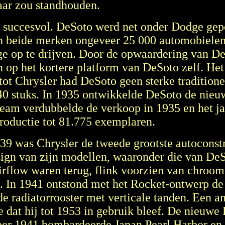
jaar zou standhouden.
 succesvol. DeSoto werd net onder Dodge gepo
n beide merken ongeveer 25 000 automobielen.
 op te drijven. Door de opwaardering van DeS
 op het kortere platform van DeSoto zelf. He
g tot Chrysler had DeSoto geen sterke traditio
40 stuks. In 1935 ontwikkelde DeSoto de nieu
eam verdubbelde de verkoop in 1935 en het jaa
productie tot 81.775 exemplaren.
39 was Chrysler de tweede grootste autoconst
ign van zijn modellen, waaronder die van DeSo
rflow waren terug, flink voorzien van chroom
n 1941 ontstond met het Rocket-ontwerp de sti
 radiatorrooster met verticale tanden. Een a
 dat hij tot 1953 in gebruik bleef. De nieuwe
ber 1941 bombardeerde Japan Pearl Harbor en 