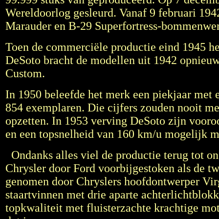
Wereldoorlog gesleurd. Vanaf 9 februari 19
Marauder en B-29 Superfortress-bommenwerpe
Toen de commerciële productie eind 1945 her
DeSoto bracht de modellen uit 1942 opnieuw
Custom.
In 1950 beleefde het merk een piekjaar met
854 exemplaren. Die cijfers zouden nooit me
opzetten. In 1953 verving DeSoto zijn voor
en een topsnelheid van 160 km/u mogelijk m
Ondanks alles viel de productie terug tot o
Chrysler door Ford voorbijgestoken als de t
genomen door Chryslers hoofdontwerper Virgi
staartvinnen met drie aparte achterlichtblok
topkwaliteit met fluisterzachte krachtige mo