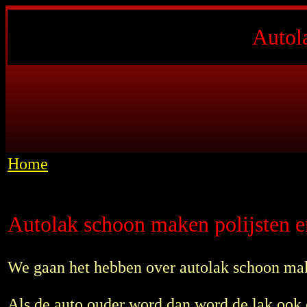
Autol
Home
Autolak schoon maken polijsten 
We gaan het hebben over autolak schoon mak
Als de auto ouder word dan word de lak ook ou