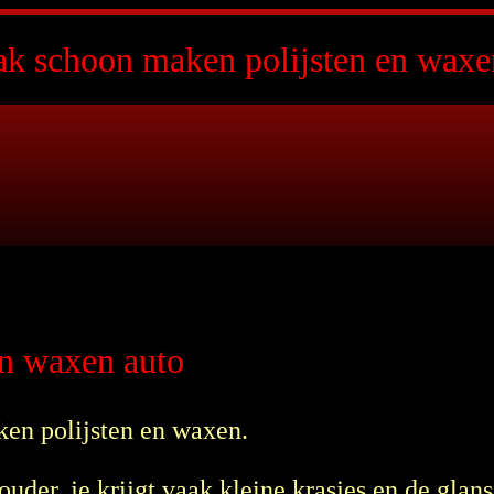
ak schoon maken polijsten en waxe
en waxen auto
en polijsten en waxen.
der, je krijgt vaak kleine krasjes en de glans