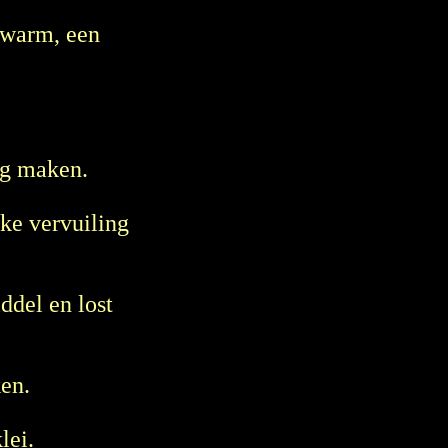
e warm, een
og maken.
lke vervuiling
ddel en lost
ken.
lei.