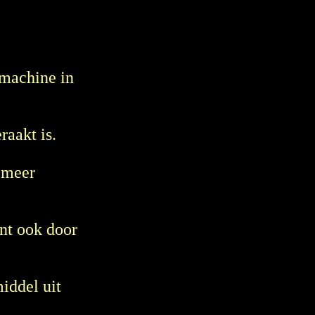
stmachine in
raakt is.
s meer
ent ook door
iddel uit